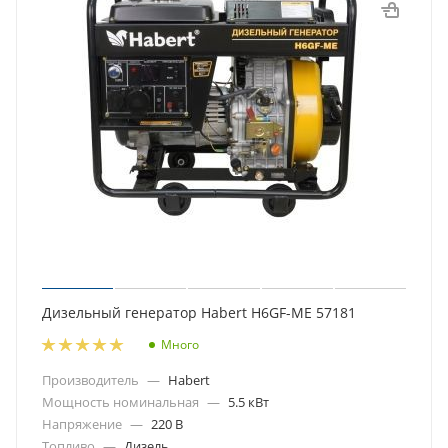
Дизельный генератор Habert H6GF-ME 57181
Много
Производитель
—
Habert
Мощность номинальная
—
5.5 кВт
Напряжение
—
220 В
Топливо
—
Дизель