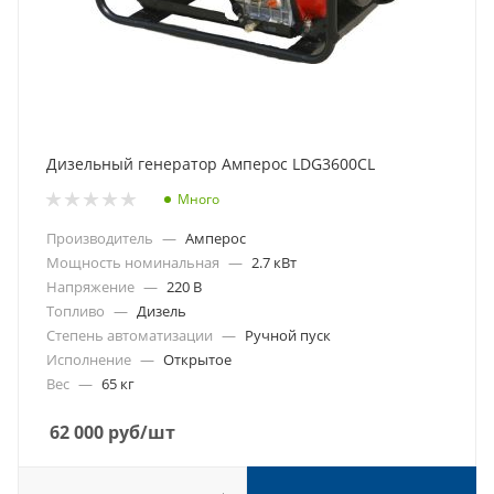
Дизельный генератор Амперос LDG3600СL
Много
Производитель
—
Амперос
Мощность номинальная
—
2.7 кВт
Напряжение
—
220 В
Топливо
—
Дизель
Степень автоматизации
—
Ручной пуск
Исполнение
—
Открытое
Вес
—
65 кг
62 000
руб
/шт