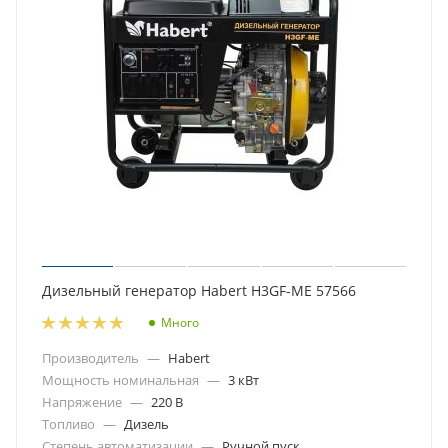
Дизельный генератор Habert H3GF-ME 57566
Много
Производитель
—
Habert
Мощность номинальная
—
3 кВт
Напряжение
—
220 В
Топливо
—
Дизель
Степень автоматизации
—
Ручной пуск