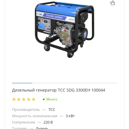
Дизельный генератор ТСС SDG 3300EH 100044
Много
Производитель
—
ТСС
Мощность номинальная
—
3 кВт
Напряжение
—
220 В
Топливо
—
Дизель