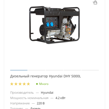
Дизельный генератор Hyundai DHY 5000L
Много
Производитель
—
Hyundai
Мощность номинальная
—
4.2 кВт
Напряжение
—
220 В
Топливо
—
Дизель