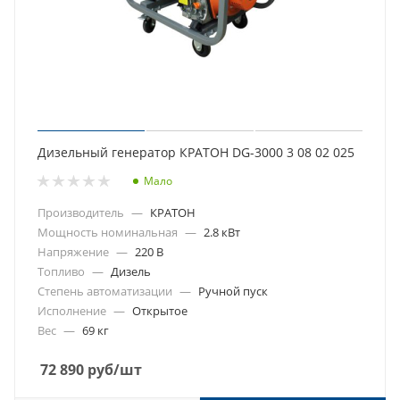
Дизельный генератор КРАТОН DG-3000 3 08 02 025
Мало
Производитель
—
КРАТОН
Мощность номинальная
—
2.8 кВт
Напряжение
—
220 В
Топливо
—
Дизель
Степень автоматизации
—
Ручной пуск
Исполнение
—
Открытое
Вес
—
69 кг
72 890
руб
/шт