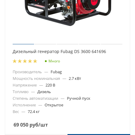
Дизельный генератор Fubag DS 3600 641696
Много
Производитель
—
Fubag
Мощность номинальная
—
2.7 кВт
Напряжение
—
220 В
Топливо
—
Дизель
Степень автоматизации
—
Ручной пуск
Исполнение
—
Открытое
Вес
—
72.4 кг
69 050
руб
/шт