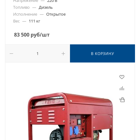
Напряжение
—
220 В
Топливо
—
Дизель
Исполнение
—
Открытое
Вес
—
111 кг
83 500
руб
/шт
В КОРЗИНУ