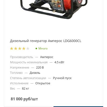
Дизельный генератор Амперос LDG6000СL
Много
Производитель
—
Амперос
Мощность номинальная
—
4.5 кВт
Напряжение
—
220 В
Топливо
—
Дизель
Степень автоматизации
—
Ручной пуск
Исполнение
—
Открытое
Вес
—
82 кг
81 000
руб
/шт