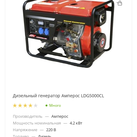
Дизельный генератор Амперос LDG5000СL
Много
Производитель
—
Амперос
Мощность номинальная
—
4.2 кВт
Напряжение
—
220 В
Топливо
—
Дизель