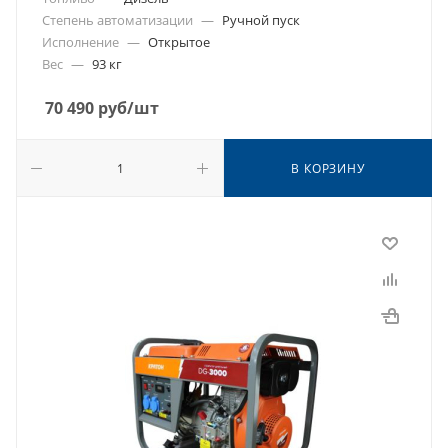
Степень автоматизации
—
Ручной пуск
Исполнение
—
Открытое
Вес
—
93 кг
70 490
руб
/шт
В КОРЗИНУ