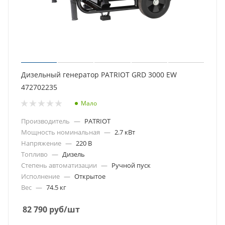
Дизельный генератор PATRIOT GRD 3000 EW
472702235
Мало
Производитель
—
PATRIOT
Мощность номинальная
—
2.7 кВт
Напряжение
—
220 В
Топливо
—
Дизель
Степень автоматизации
—
Ручной пуск
Исполнение
—
Открытое
Вес
—
74.5 кг
82 790
руб
/шт